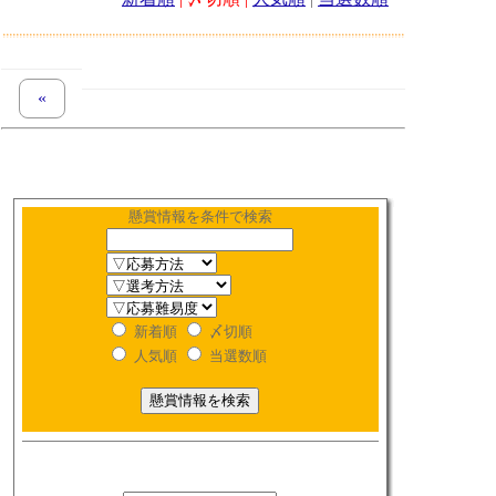
«
previous set of pages
懸賞情報を条件で検索
新着順
〆切順
人気順
当選数順