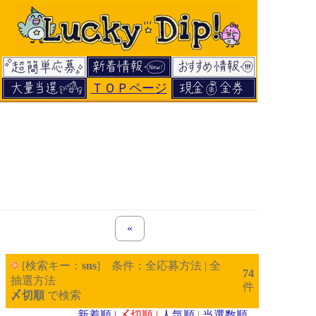
ＴＯＰページ
«
previous set of pages
[検索キー：
sns
] 条件：全応募方法 | 全
74
抽選方法
件
〆切順
で検索
新着順
| 〆切順 |
人気順
|
当選数順