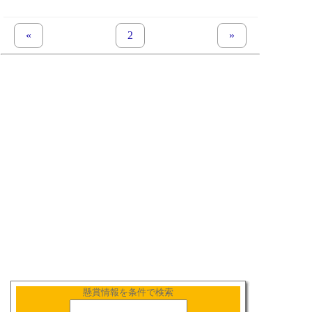
«
previous set of pages
page
2
next set of pages
»
懸賞情報を条件で検索