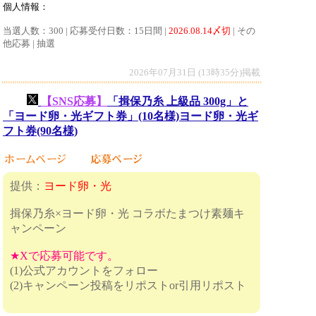
個人情報：
当選人数：300 | 応募受付日数：15日間 |
2026.08.14〆切
| その
他応募 | 抽選
2026年07月31日 (13時35分)掲載
【SNS応募】
「揖保乃糸 上級品 300g」と
「ヨード卵・光ギフト券」(10名様)ヨード卵・光ギ
フト券(90名様)
提供：
ヨード卵・光
揖保乃糸×ヨード卵・光 コラボたまつけ素麺キ
ャンペーン
★Xで応募可能です。
(1)公式アカウントをフォロー
(2)キャンペーン投稿をリポストor引用リポスト