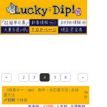
ＴＯＰページ
«
previous set of pages
page
2
page
3
page
4
page
5
page
6
next set of pages
»
[検索キー：
sns
] 条件：全応募方法 | 全抽
79
選方法
件
〆切順
で検索
新着順
| 〆切順 |
人気順
|
当選数順