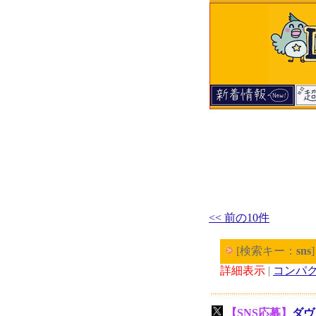
<< 前の10件
[検索キー：
sns
詳細表示
|
コンパ
【SNS応募】
ダヴ