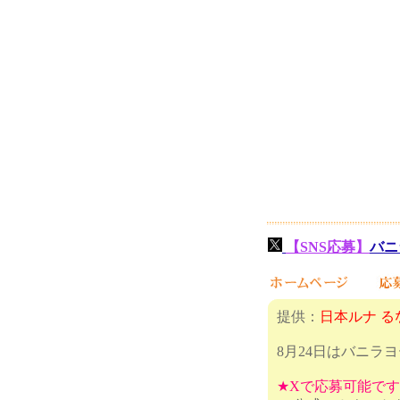
【SNS応募】
バニ
提供：
日本ルナ る
8月24日はバニラ
★Xで応募可能で