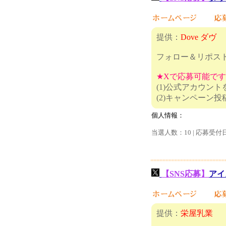
提供：
Dove ダヴ
フォロー＆リポス
★Xで応募可能で
(1)公式アカウン
(2)キャ
個人情報：
当選人数：10 | 応募受付
【SNS応募】
アイ
提供：
栄屋乳業