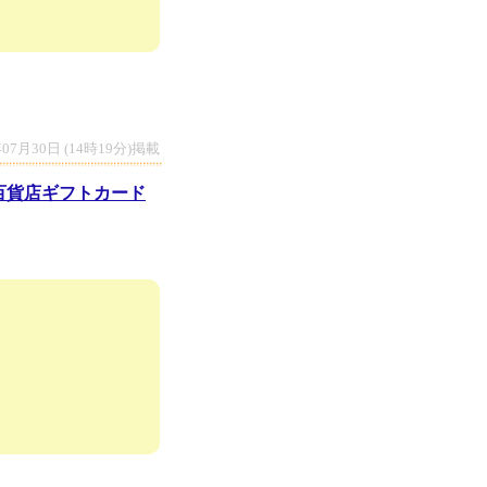
年07月30日 (14時19分)掲載
)百貨店ギフトカード