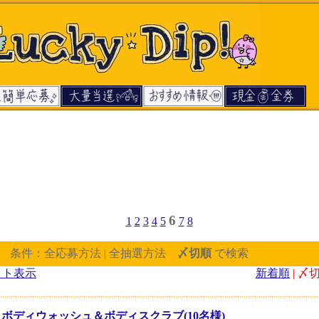
6
1
2
3
4
5
7
8
] 条件：全応募方法 | 全抽選方法
〆切順
で検索
クト表示
新着順
| 〆切
 ボディウォッシュ＆ボディスクラブ(10名様)