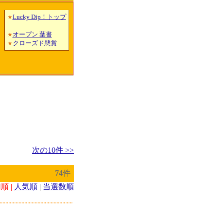
Lucky Dip！トップ
★
オープン 葉書
★
クローズド懸賞
★
次の10件 >>
74
件
順 |
人気順
|
当選数順