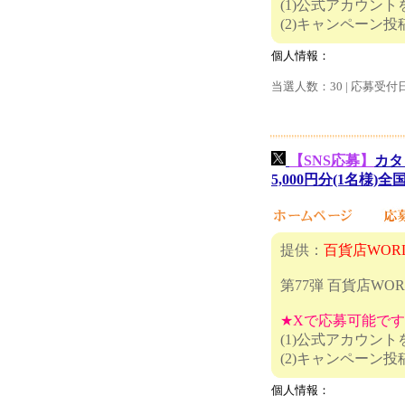
(1)公式アカウン
(2)キャ
個人情報：
当選人数：30 | 応募受付
【SNS応募】
カタ
5,000円分(1名様)
提供：
百貨店WOR
第77弾 百貨店W
★Xで応募可能で
(1)公式アカウン
(2)キャ
個人情報：