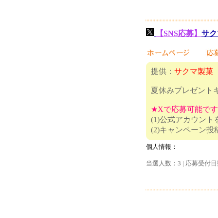
【SNS応募】
サク
提供：
サクマ製菓
夏休みプレゼント
★Xで応募可能で
(1)公式アカウン
(2)キャ
個人情報：
当選人数：3 | 応募受付日