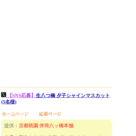
【SNS応募】
生八つ橋 夕子シャインマスカット
(5名様)
提供：
京都祇園 井筒八ッ橋本舗