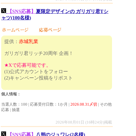
【SNS応募】
夏限定デザインの ガリガリ君Tシ
ャツ(100名様)
提供：
赤城乳業
ガリガリ君リッチ20周年 企画！
★Xで応募可能です。
(1)公式アカウントをフォロー
(2)キャンペーン投稿をリポスト
個人情報：
当選人数：100 | 応募受付日数：1か月 |
2026.08.31〆切
| その他
応募 | 抽選
2026年08月01日 (16時24分)掲載
【SNS応募】
八朔のジュワレ(2名様)