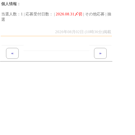
個人情報：
当選人数：1 | 応募受付日数： |
2026.08.31〆切
| その他応募 | 抽
選
2026年08月02日 (10時36分)掲載
«
previous set of pages
next set of pages
»