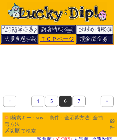
ＴＯＰページ
«
previous set of pages
page
4
page
5
page
6
page
7
next set of pages
»
[検索キー：
sns
] 条件：全応募方法 | 全抽
69
選方法
件
〆切順
で検索
新着順
| 〆切順 |
人気順
|
当選数順