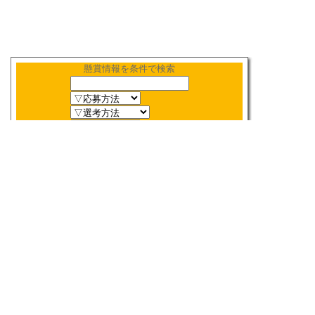
懸賞情報を条件で検索
新着順
〆切順
人気順
当選数順
2026年
8月
締切検索
日
月
火
水
木
金
土