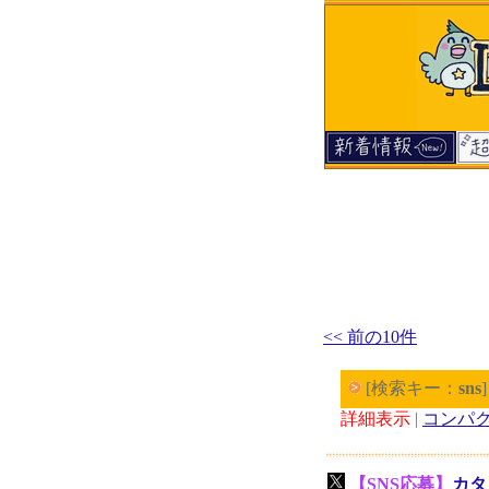
<< 前の10件
[検索キー：
sns
詳細表示
|
コンパ
【SNS応募】
カタ