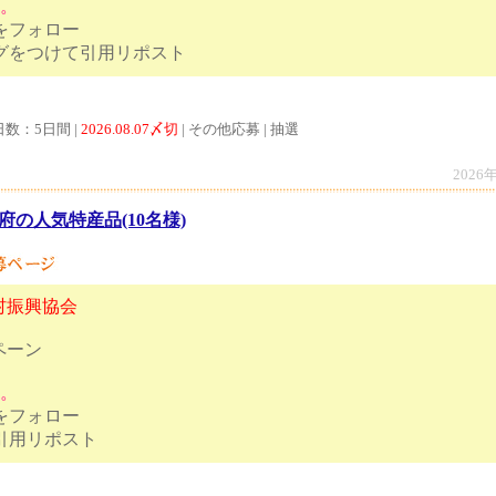
す。
トをフォロー
ハッシュタグをつけて引用リポスト
日数：5日間 |
2026.08.07〆切
| その他応募 | 抽選
2026
府の人気特産品(10名様)
村振興協会
ペーン
す。
トをフォロー
ズの答えを引用リポスト