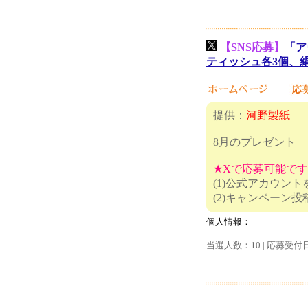
【SNS応募】
「ア
ティッシュ各3個、絹
提供：
河野製紙
8月のプレゼント
★Xで応募可能で
(1)公式アカウン
(2)キャ
個人情報：
当選人数：10 | 応募受付