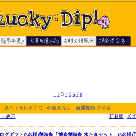
3
1
2
4
5
6
7
8
] 条件：全応募方法 | 全抽選方法
当選数順
で検索
クト表示
新着順
|
〆
ログギフト(5名様)華味鳥「博多華味鳥 水たきセット」(5名様