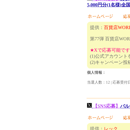
5,000円分(1名様)
提供：
百貨店WOR
第77弾 百貨店W
★Xで応募可能で
(1)公式アカウン
(2)キャ
個人情報：
当選人数：12 | 応募受付
【SNS応募】
バル
提供：
レック