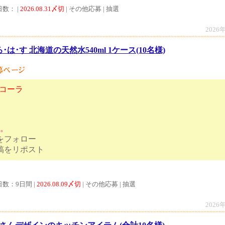
日数： |
2026.08.31〆切
| その他応募 | 抽選
2026
ろ･は･す 北海道の天然水540ml 1ケース(10名様)
･コーラ
」
す。
トをフォロー
ンペーン投稿をリポスト
日数：9日間 |
2026.08.09〆切
| その他応募 | 抽選
2026