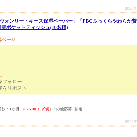
2026
ヴォンリー・キース保湿ペーパー」「FBCふっくらやわらか贅
雲ポケットティッシュ(10名様)
す。
トをフォロー
ンペーン投稿をリポスト
日数：1か月 |
2026.08.31〆切
| その他応募 | 抽選
2026