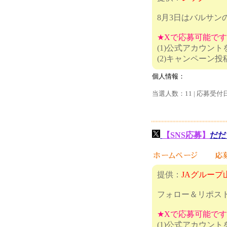
8月3日はバルサン
★Xで応募可能で
(1)公式アカウン
(2)キャ
個人情報：
当選人数：11 | 応募受付
【SNS応募】
だだ
提供：
JAグループ
フォロー＆リポス
★Xで応募可能で
(1)公式アカウン