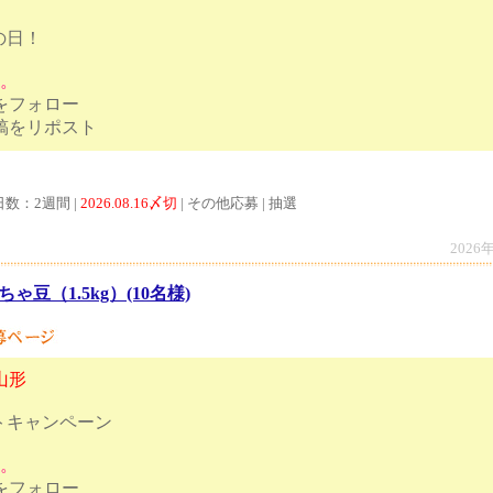
の日！
す。
トをフォロー
ンペーン投稿をリポスト
日数：2週間 |
2026.08.16〆切
| その他応募 | 抽選
2026
ちゃ豆（1.5kg）(10名様)
山形
トキャンペーン
す。
トをフォロー