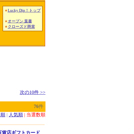
Lucky Dip！トップ
★
オープン 葉書
★
クローズド懸賞
★
次の10件 >>
76
件
切順
|
人気順
| 当選数順
)百貨店ギフトカード