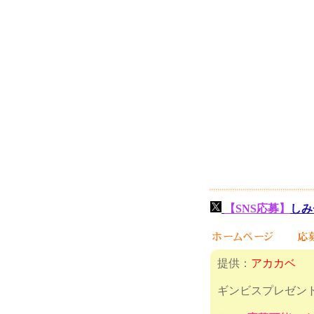
【SNS応募】
しみ
提供：
アカカベ
ギンビスプレゼン