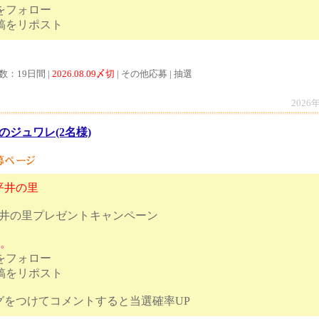
トをフォロー
ンペーン投稿をリポスト
数：19日間 |
2026.08.09〆切
| その他応募 | 抽選
2026
のジュワレ(2名様)
平井の里
平井の里プレゼントキャンペーン
す。
トをフォロー
投稿をリポスト
ュタグをつけてコメントすると当選確率UP