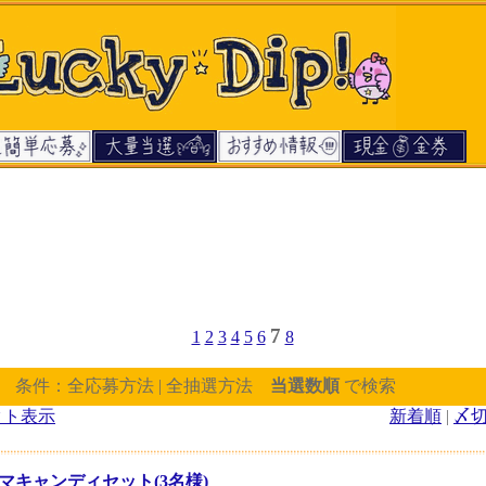
7
1
2
3
4
5
6
8
] 条件：全応募方法 | 全抽選方法
当選数順
で検索
クト表示
新着順
|
〆
マキャンディセット(3名様)