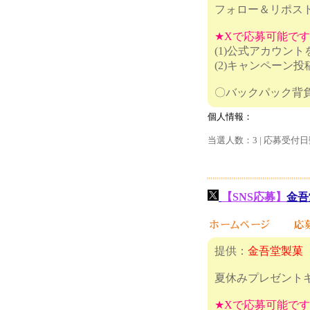
フォロー＆リポス
★Xで応募可能で
(1)公式アカウン
(2)キャンペーン
〇バックパッ
個人情報：
当選人数：3 | 応募受付日
【SNS応募】
金吾
提供：
金吾堂製菓
夏休みプレゼント
★Xで応募可能で