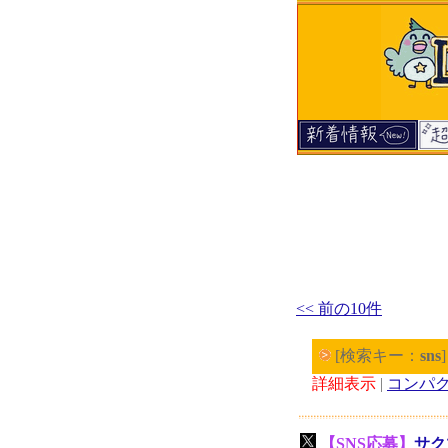
<< 前の10件
[検索キー：
sns
詳細表示
|
コンパ
【SNS応募】
サク