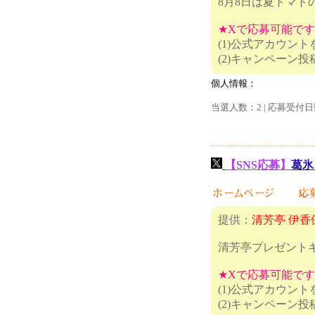
8月8日は夏トマト
★Xで応募可能で
(1)公式アカウン
(2)キャ
個人情報：
当選人数：2 | 応募受付日
【SNS応募】
葛氷
提供：
清芳亭 伊香
清芳亭プレゼント
★Xで応募可能で
(1)公式アカウン
(2)キャ