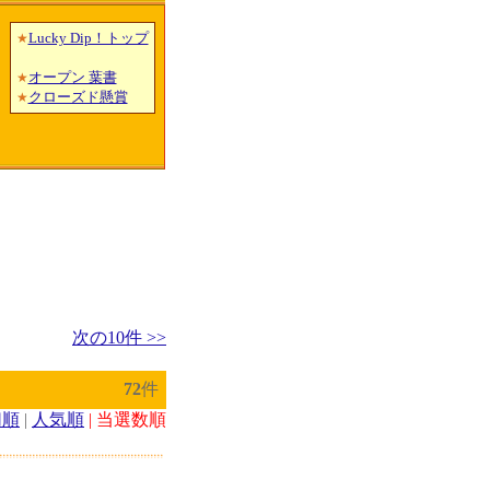
Lucky Dip！トップ
★
オープン 葉書
★
クローズド懸賞
★
次の10件 >>
72
件
切順
|
人気順
| 当選数順