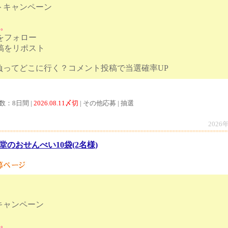
トキャンペーン
す。
トをフォロー
投稿をリポスト
ク背負ってどこに行く？コメント投稿で当選確
数：8日間 |
2026.08.11〆切
| その他応募 | 抽選
2026
堂のおせんべい10袋(2名様)
キャンペーン
す。