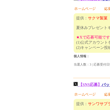
提供：
サクマ製菓
夏休みプレゼント
★Xで応募可能で
(1)公式アカウン
(2)キャ
個人情報：
当選人数：3 | 応募受付日
【SNS応募】
バッ
提供：
サンワサプ