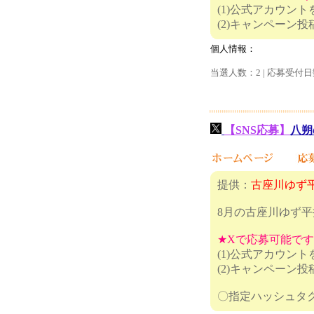
(1)公式アカウン
(2)キャ
個人情報：
当選人数：2 | 応募受付日
【SNS応募】
八朔
提供：
古座川ゆず
8月の古座川ゆず
★Xで応募可能で
(1)公式アカウン
(2)キャンペーン
〇指定ハッシ