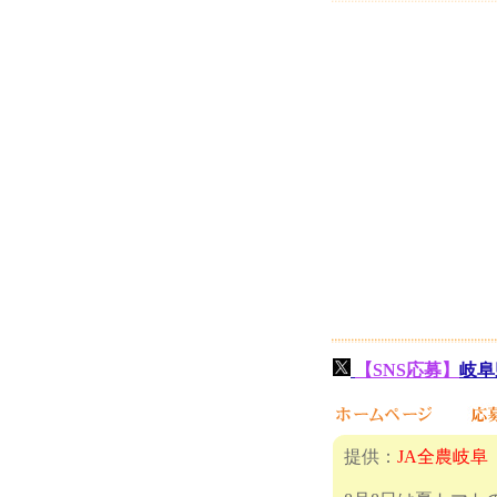
【SNS応募】
岐阜
提供：
JA全農岐阜