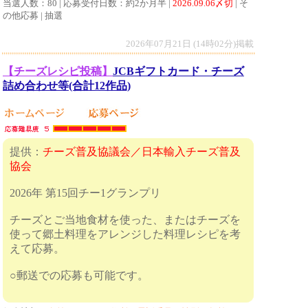
当選人数：80 | 応募受付日数：約2か月半 |
2026.09.06〆切
| そ
の他応募 | 抽選
2026年07月21日 (14時02分)掲載
【チーズレシピ投稿】
JCBギフトカード・チーズ
詰め合わせ等(合計12作品)
提供：
チーズ普及協議会／日本輸入チーズ普及
協会
2026年 第15回チー1グランプリ
チーズとご当地食材を使った、またはチーズを
使って郷土料理をアレンジした料理レシピを考
えて応募。
○郵送での応募も可能です。