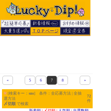
ＴＯＰページ
«
previous set of pages
page
5
page
6
page
7
page
8
next set of pages
»
[検索キー：
sns
] 条件：全応募方法 | 全抽
72
選方法
件
〆切順
で検索
新着順
| 〆切順 |
人気順
|
当選数順