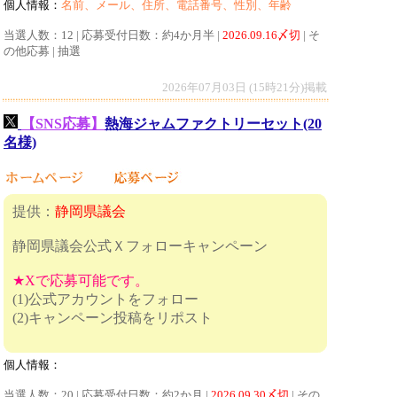
個人情報：
名前、メール、住所、電話番号、性別、年齢
当選人数：12 | 応募受付日数：約4か月半 |
2026.09.16〆切
| そ
の他応募 | 抽選
2026年07月03日 (15時21分)掲載
【SNS応募】
熱海ジャムファクトリーセット(20
名様)
提供：
静岡県議会
静岡県議会公式Ｘフォローキャンペーン
★Xで応募可能です。
(1)公式アカウントをフォロー
(2)キャンペーン投稿をリポスト
個人情報：
当選人数：20 | 応募受付日数：約2か月 |
2026.09.30〆切
| その