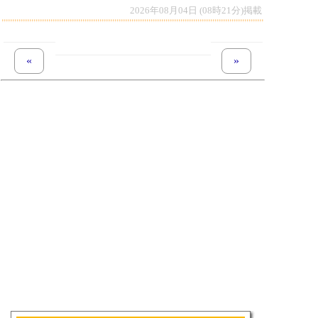
2026年08月04日 (08時21分)掲載
«
previous set of pages
next set of pages
»