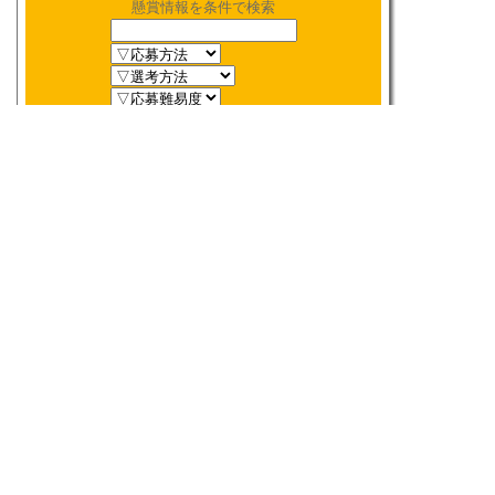
懸賞情報を条件で検索
新着順
〆切順
人気順
当選数順
2026年
8月
締切検索
日
月
火
水
木
金
土
1
2
3
4
5
6
7
8
9
10
11
12
13
14
15